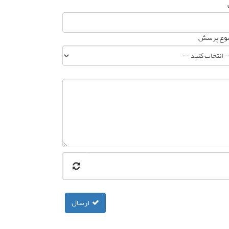
وع پرسش
ارسال