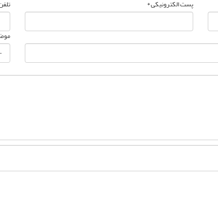
پست الکترونیکی *
تلفن
موض