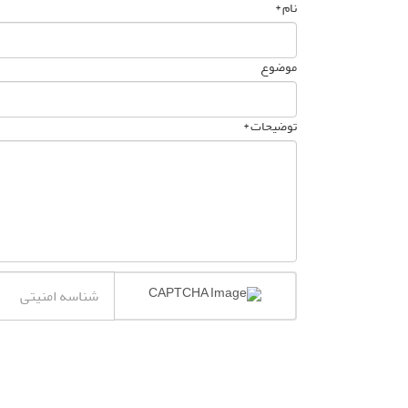
نام *
موضوع
توضیحات *