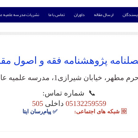
ویسندگان
ارسال مقاله
داوران
تماس با ما
نشریات مدرسه علمیه عا
لنامه پژوهشنامه فقه و اصول مق
یرازی1، مدرسه علمیه عالی نواب، واحد پژوهش
📞
شماره تماس:
05132259559
داخلی
505
🆔 شبکه های اجتماعی:
✅
پیام‌رسان ایتا