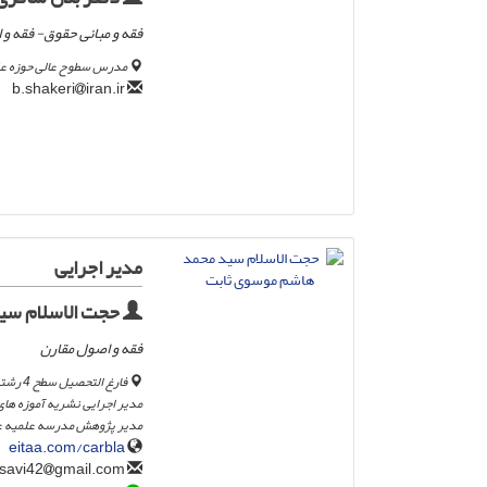
فقه و مبانی حقوق- فقه و
مدرس سطوح عالی حوزه علم
iran.ir
b.shakeri
مدیر اجرایی
حجت الاسلام سی
فقه و اصول مقارن
فارغ التحصیل سطح 4 رشته فقه مقارن حوزه علمیه خراسان
مدیر اجرایی نشریه آموزه های
مدیر پژوهش مدرسه علمیه عا
eitaa.com/carbla
gmail.com
hashemmoosavi42