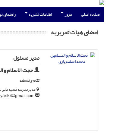
صفحه اصلی
مرور
اطلاعات نشریه
راهنمای ن
اعضای هیات تحریریه
مدیر مسئول
حجت الاسلام و ا
کلام و فلسفه
مدیر مدرسه علمیه عالی ن
gmail.com
mohamadesfandyari54