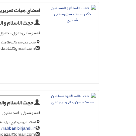
اعضای هیات تحریری
حجت الاسلام و 
فقه و مبانی حقوق - حق
مدیر مدرسه عالی فقاهت عا
gmail.com
vahdati11
حجت الاسلام وال
فقه و اصول- فقه مقارن
استاد دروس خارج حوزه عل
rabbanibirjandi.ir/
gmail.com
rabbanigazar