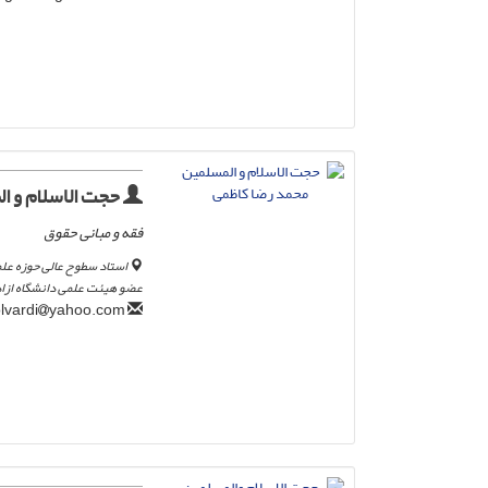
حجت الاسلام و ا
فقه و مبانی حقوق
استاد سطوح عالی حوزه عل
عضو هیئت علمی دانشگاه ازاد
yahoo.com
mr_kazemigolvardi