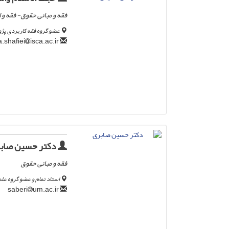
فقه و مبانی حقوق- فقه و
عضو گروه فقه کاربردی پژ
isca.ac.ir
a.shafiei
دکتر حسین صاب
فقه و مبانی حقوق
استاد تمام و عضو گروه ع
um.ac.ir
saberi