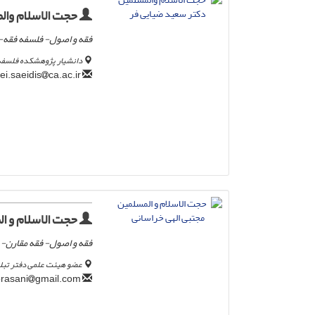
حجت الاسلام وال
فقه و اصول- فلسفه فقه- 
دانشیار پژوهشکده فلسفه 
ca.ac.ir
ziyaei.saeidis
حجت الاسلام و ال
فقه و اصول- فقه مقارن-
عضو هیئت علمی دفتر تبلیغ
gmail.com
mojtaba.elahi.khorasani