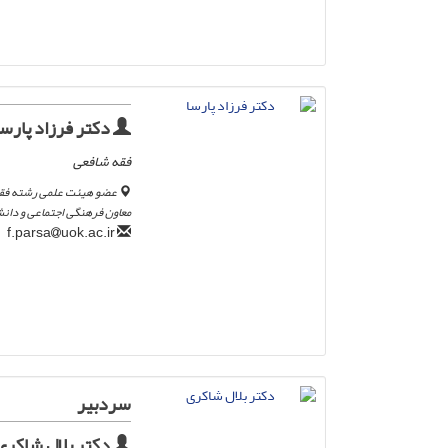
دکتر فرزاد پارسا
فقه شافعی
عضو هیئت علمی رشته فقه
معاون فرهنگی اجتماعی و دان
uok.ac.ir
f.parsa
سردبیر
دکتر بلال شاکری